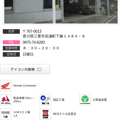
〒767-0013
住所
香川県三豊市高瀬町下麻１４８４－８
0875-74-6283
TEL
８：３０～２０：００
営業時間
日曜日
定休日
Honda Commuter
取扱車種 50cc～
認証工場
公取協加盟
250cc
ＨＭＳＥ２級
MCSテスタ設置店
1人