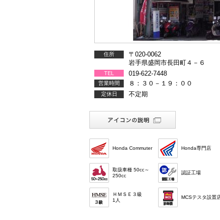
〒020-0062
住所
岩手県盛岡市長田町４－６
019-622-7448
TEL
８：３０－１９：００
営業時間
不定期
定休日
Honda Commuter
Honda専門店
取扱車種 50cc～
認証工場
250cc
ＨＭＳＥ３級
MCSテスタ設置
1人