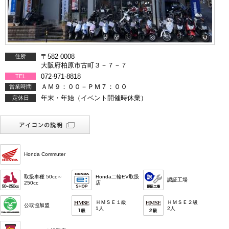
〒582-0008
住所
大阪府柏原市古町３－７－７
072-971-8818
TEL
ＡＭ９：００－ＰＭ７：００
営業時間
年末・年始（イベント開催時休業）
定休日
Honda Commuter
取扱車種 50cc～
Honda二輪EV取扱
認証工場
250cc
店
ＨＭＳＥ１級
ＨＭＳＥ２級
公取協加盟
1人
2人