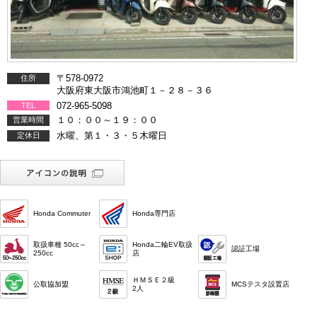
〒578-0972
住所
大阪府東大阪市鴻池町１－２８－３６
072-965-5098
TEL
１０：００～１９：００
営業時間
水曜、第１・３・５木曜日
定休日
Honda Commuter
Honda専門店
取扱車種 50cc～
Honda二輪EV取扱
認証工場
250cc
店
ＨＭＳＥ２級
公取協加盟
MCSテスタ設置店
2人