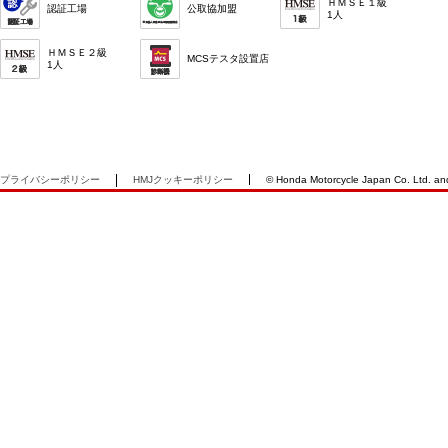
ＨＭＳＥ１級
認証工場
公取協加盟
1人
ＨＭＳＥ２級
MCSテスタ設置店
1人
プライバシーポリシー
HMJクッキーポリシー
© Honda Motorcycle Japan Co. Ltd. and i