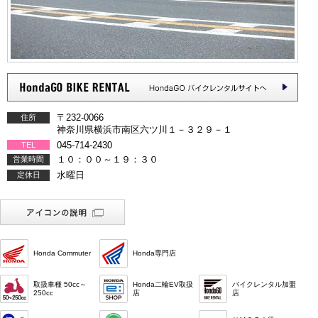
〒232-0066
住所
神奈川県横浜市南区六ツ川１－３２９－１
045-714-2430
TEL
１０：００～１９：３０
営業時間
水曜日
定休日
Honda Commuter
Honda専門店
取扱車種 50cc～
Honda二輪EV取扱
バイクレンタル加盟
250cc
店
店