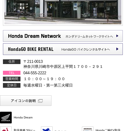
〒211-0013
住所
神奈川県川崎市中原区上平間１７００－２９１
044-555-2222
TEL
１０：００～１９：００
営業時間
毎週水曜日・第一第三火曜日
定休日
Honda Dream
取扱車種 50cc～
Honda二輪EV取扱