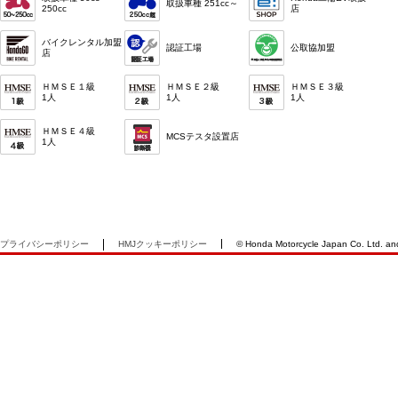
取扱車種 251cc～
250cc
店
バイクレンタル加盟
認証工場
公取協加盟
店
ＨＭＳＥ１級
ＨＭＳＥ２級
ＨＭＳＥ３級
1人
1人
1人
ＨＭＳＥ４級
MCSテスタ設置店
1人
プライバシーポリシー
HMJクッキーポリシー
© Honda Motorcycle Japan Co. Ltd. and i