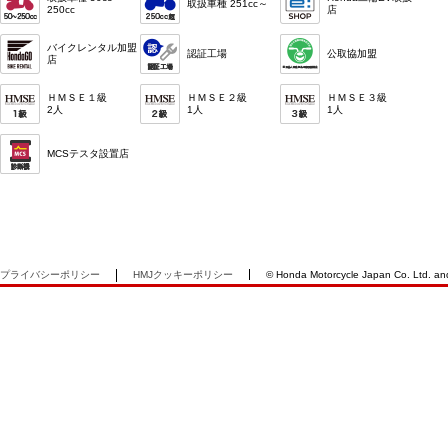
取扱車種 251cc～
250cc
店
バイクレンタル加盟
認証工場
公取協加盟
店
ＨＭＳＥ１級
ＨＭＳＥ２級
ＨＭＳＥ３級
2人
1人
1人
MCSテスタ設置店
プライバシーポリシー
HMJクッキーポリシー
© Honda Motorcycle Japan Co. Ltd. and i