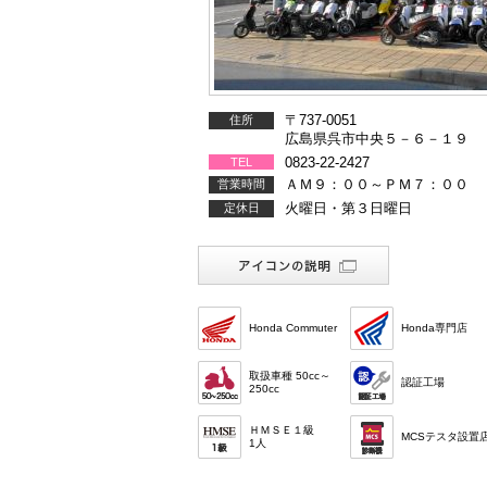
〒737-0051
住所
広島県呉市中央５－６－１９
0823-22-2427
TEL
ＡＭ９：００～ＰＭ７：００
営業時間
火曜日・第３日曜日
定休日
Honda Commuter
Honda専門店
取扱車種 50cc～
認証工場
250cc
ＨＭＳＥ１級
MCSテスタ設置
1人