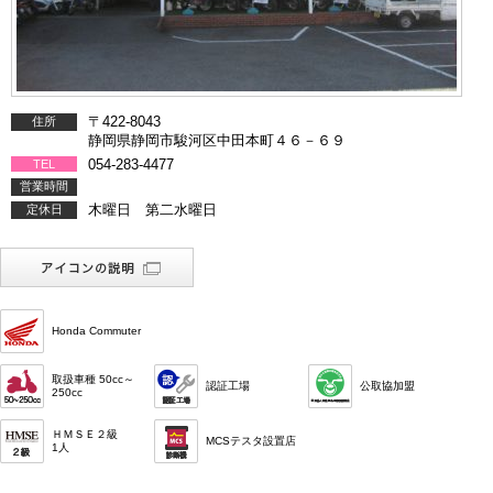
〒422-8043
住所
静岡県静岡市駿河区中田本町４６－６９
054-283-4477
TEL
営業時間
木曜日 第二水曜日
定休日
Honda Commuter
取扱車種 50cc～
認証工場
公取協加盟
250cc
ＨＭＳＥ２級
MCSテスタ設置店
1人