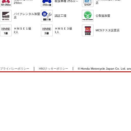
取扱車種 251cc～
250cc
店
バイクレンタル加盟
認証工場
公取協加盟
店
ＨＭＳＥ１級
ＨＭＳＥ３級
MCSテスタ設置店
2人
1人
プライバシーポリシー
HMJクッキーポリシー
© Honda Motorcycle Japan Co. Ltd. and i