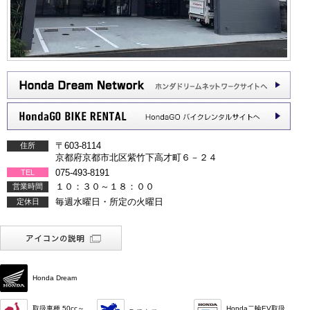
〒603-8114
住所
京都府京都市北区紫竹下高才町６－２４
075-493-8191
TEL
１０：３０～１８：００
営業時間
毎週水曜日・所定の火曜日
定休日
Honda Dream
取扱車種 50cc～
Honda二輪EV取扱