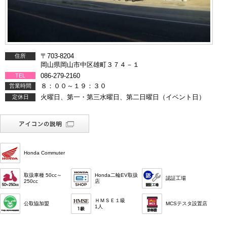
〒703-8204
住所
岡山県岡山市中区雄町３７４－１
086-279-2160
TEL
８：００～１９：３０
営業時間
火曜日、第一・第三水曜日、第二日曜日（イベント日）
定休日
Honda Commuter
取扱車種 50cc～
Honda二輪EV取扱
認証工場
250cc
店
ＨＭＳＥ１級
公取協加盟
MCSテスタ設置店
1人