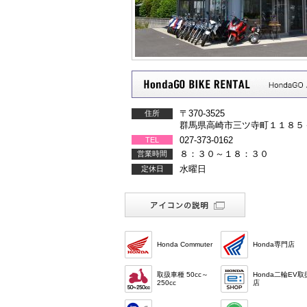
〒370-3525
住所
群馬県高崎市三ツ寺町１１８５
027-373-0162
TEL
８：３０～１８：３０
営業時間
水曜日
定休日
Honda Commuter
Honda専門店
取扱車種 50cc～
Honda二輪EV取
250cc
店