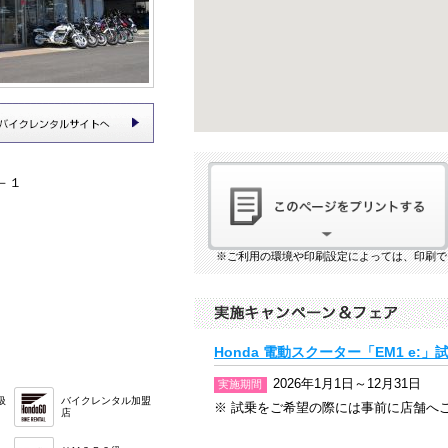
－１
※ご利用の環境や印刷設定によっては、印刷で
Honda 電動スクーター「EM1 e:
2026年1月1日～12月31日
実施期間
扱
バイクレンタル加盟
※ 試乗をご希望の際には事前に店舗へ
店