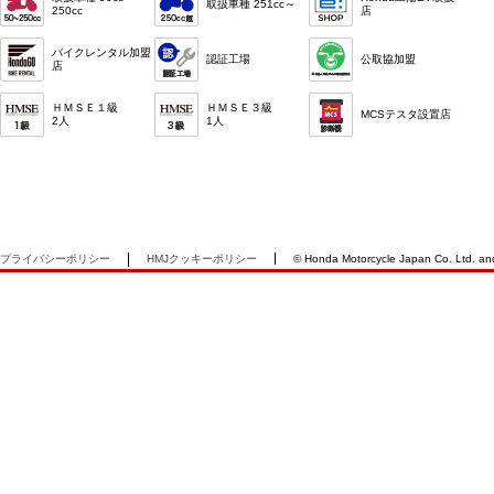
取扱車種 251cc～
250cc
店
バイクレンタル加盟
認証工場
公取協加盟
店
ＨＭＳＥ１級
ＨＭＳＥ３級
MCSテスタ設置店
2人
1人
プライバシーポリシー
HMJクッキーポリシー
© Honda Motorcycle Japan Co. Ltd. and i