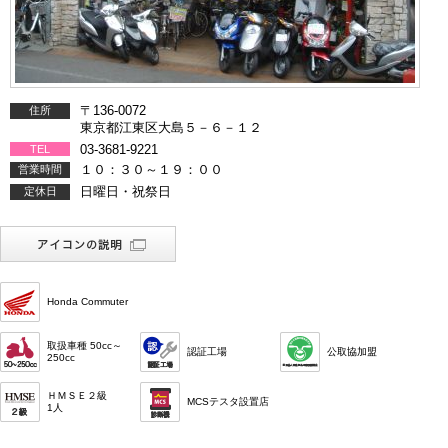
〒136-0072
住所
東京都江東区大島５－６－１２
03-3681-9221
TEL
１０：３０～１９：００
営業時間
日曜日・祝祭日
定休日
Honda Commuter
取扱車種 50cc～
認証工場
公取協加盟
250cc
ＨＭＳＥ２級
MCSテスタ設置店
1人