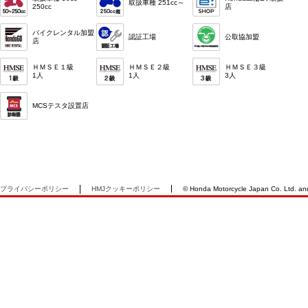
取扱車種 251cc～
250cc
店
バイクレンタル加盟
認証工場
公取協加盟
店
ＨＭＳＥ１級
ＨＭＳＥ２級
ＨＭＳＥ３級
1人
1人
3人
MCSテスタ設置店
プライバシーポリシー
HMJクッキーポリシー
© Honda Motorcycle Japan Co. Ltd. and i