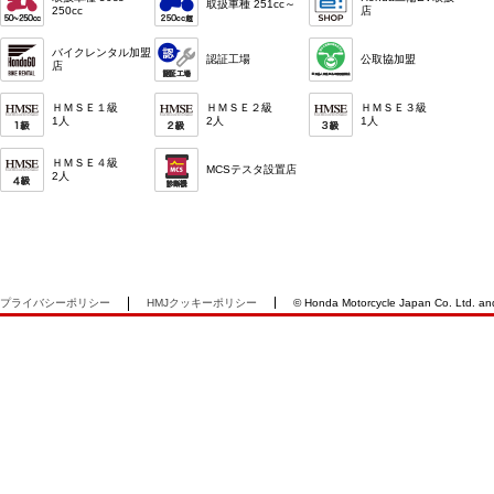
取扱車種 251cc～
250cc
店
バイクレンタル加盟
認証工場
公取協加盟
店
ＨＭＳＥ１級
ＨＭＳＥ２級
ＨＭＳＥ３級
1人
2人
1人
ＨＭＳＥ４級
MCSテスタ設置店
2人
プライバシーポリシー
HMJクッキーポリシー
© Honda Motorcycle Japan Co. Ltd. and i