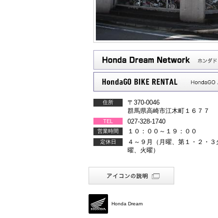
〒370-0046
住所
群馬県高崎市江木町１６７７
027-328-1740
TEL
１０：００～１９：００
営業時間
４～９月（月曜、第１・２・３
定休日
曜、火曜）
Honda Dream