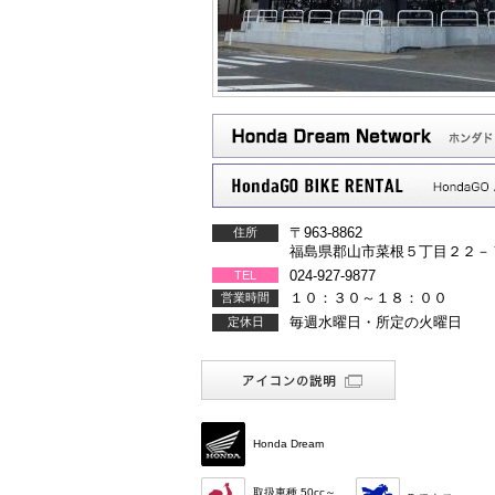
〒963-8862
住所
福島県郡山市菜根５丁目２２－
024-927-9877
TEL
１０：３０～１８：００
営業時間
毎週水曜日・所定の火曜日
定休日
Honda Dream
取扱車種 50cc～