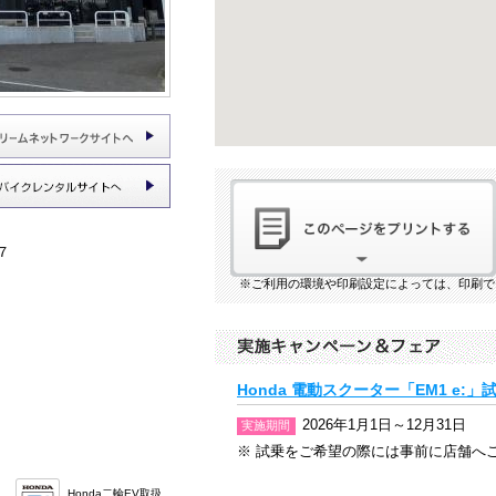
７
※ご利用の環境や印刷設定によっては、印刷で
Honda 電動スクーター「EM1 e:
2026年1月1日～12月31日
実施期間
※ 試乗をご希望の際には事前に店舗へ
Honda二輪EV取扱