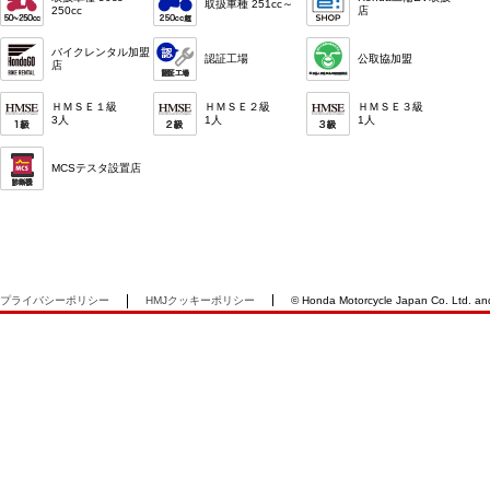
取扱車種 251cc～
250cc
店
バイクレンタル加盟
認証工場
公取協加盟
店
ＨＭＳＥ１級
ＨＭＳＥ２級
ＨＭＳＥ３級
3人
1人
1人
MCSテスタ設置店
プライバシーポリシー
HMJクッキーポリシー
© Honda Motorcycle Japan Co. Ltd. and i