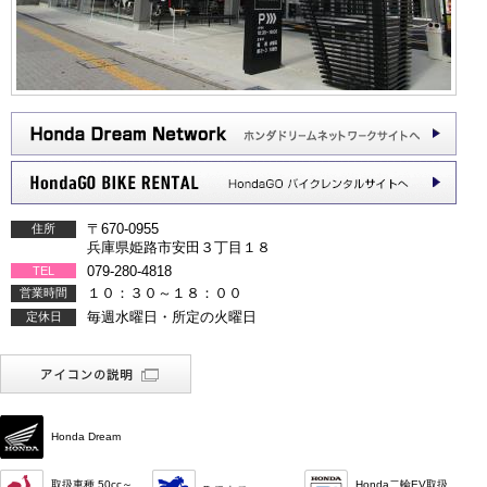
〒670-0955
住所
兵庫県姫路市安田３丁目１８
079-280-4818
TEL
１０：３０～１８：００
営業時間
毎週水曜日・所定の火曜日
定休日
Honda Dream
取扱車種 50cc～
Honda二輪EV取扱