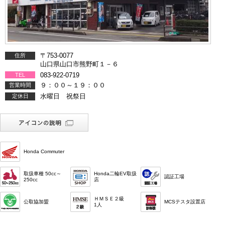
〒753-0077
住所
山口県山口市熊野町１－６
083-922-0719
TEL
９：００～１９：００
営業時間
水曜日 祝祭日
定休日
Honda Commuter
取扱車種 50cc～
Honda二輪EV取扱
認証工場
250cc
店
ＨＭＳＥ２級
公取協加盟
MCSテスタ設置店
1人