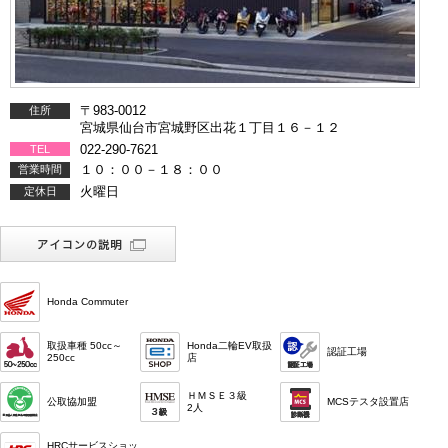
〒983-0012
住所
宮城県仙台市宮城野区出花１丁目１６－１２
022-290-7621
TEL
１０：００－１８：００
営業時間
火曜日
定休日
Honda Commuter
取扱車種 50cc～
Honda二輪EV取扱
認証工場
250cc
店
ＨＭＳＥ３級
公取協加盟
MCSテスタ設置店
2人
HRCサービスショッ