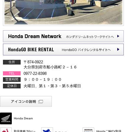
〒874-0922
住所
大分県別府市船小路町２－１６
0977-22-8398
TEL
９：００－１９：００
営業時間
火曜日、第１・第３・第５水曜日
定休日
Honda Dream
取扱車種 50cc～
Honda二輪EV取扱