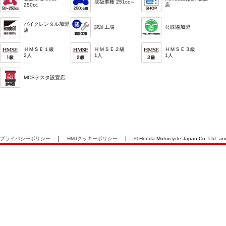
取扱車種 251cc～
250cc
店
バイクレンタル加盟
認証工場
公取協加盟
店
ＨＭＳＥ１級
ＨＭＳＥ２級
ＨＭＳＥ３級
2人
1人
1人
MCSテスタ設置店
プライバシーポリシー
HMJクッキーポリシー
© Honda Motorcycle Japan Co. Ltd. and i