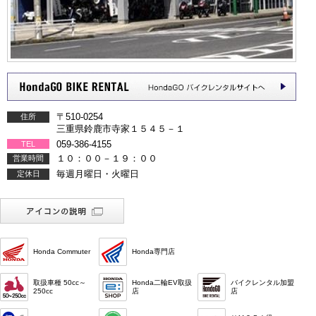
〒510-0254
住所
三重県鈴鹿市寺家１５４５－１
059-386-4155
TEL
１０：００－１９：００
営業時間
毎週月曜日・火曜日
定休日
Honda Commuter
Honda専門店
取扱車種 50cc～
Honda二輪EV取扱
バイクレンタル加盟
250cc
店
店