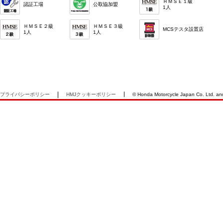
ＨＭＳＥ１級
認証工場
公取協加盟
1人
ＨＭＳＥ２級
ＨＭＳＥ３級
MCSテスタ設置店
1人
1人
プライバシーポリシー
HMJクッキーポリシー
© Honda Motorcycle Japan Co. Ltd. and i