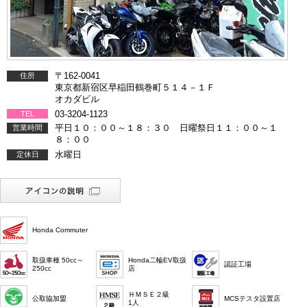
〒162-0041
住所
東京都新宿区早稲田鶴巻町５１４－１Ｆ
オカダビル
03-3204-1123
TEL
平日１０：００～１８：３０ 日曜祭日１１：００～１
営業時間
８：００
水曜日
定休日
Honda Commuter
取扱車種 50cc～
Honda二輪EV取扱
認証工場
250cc
店
ＨＭＳＥ２級
公取協加盟
MCSテスタ設置店
1人