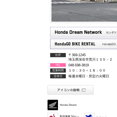
〒369-1245
住所
埼玉県深谷市荒川１３５－２
048-598-3819
TEL
１０：３０～１８：００
営業時間
毎週水曜日・所定の火曜日
定休日
Honda Dream
取扱車種 50cc～