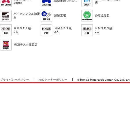
取扱車種 251cc～
250cc
店
バイクレンタル加盟
認証工場
公取協加盟
店
ＨＭＳＥ１級
ＨＭＳＥ２級
ＨＭＳＥ３級
2人
2人
2人
MCSテスタ設置店
プライバシーポリシー
HMJクッキーポリシー
© Honda Motorcycle Japan Co. Ltd. and i