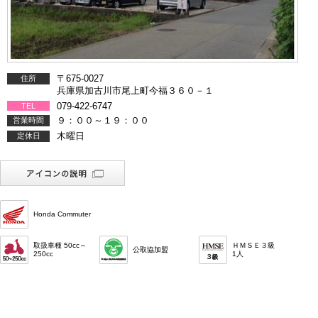
〒675-0027
住所
兵庫県加古川市尾上町今福３６０－１
079-422-6747
TEL
９：００～１９：００
営業時間
木曜日
定休日
Honda Commuter
取扱車種 50cc～
ＨＭＳＥ３級
公取協加盟
250cc
1人