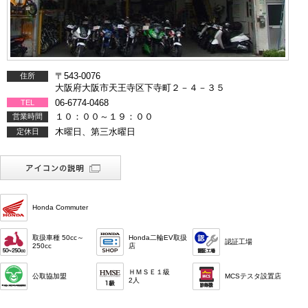
〒543-0076
住所
大阪府大阪市天王寺区下寺町２－４－３５
06-6774-0468
TEL
１０：００～１９：００
営業時間
木曜日、第三水曜日
定休日
Honda Commuter
取扱車種 50cc～
Honda二輪EV取扱
認証工場
250cc
店
ＨＭＳＥ１級
公取協加盟
MCSテスタ設置店
2人