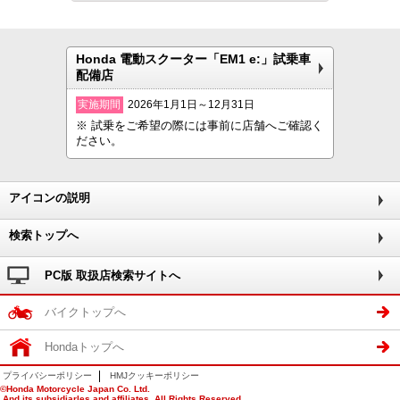
Honda 電動スクーター「EM1 e:」試乗車
配備店
実施期間
2026年1月1日～12月31日
※ 試乗をご希望の際には事前に店舗へご確認く
ださい。
アイコンの説明
検索トップへ
PC版 取扱店検索サイトへ
バイクトップへ
Hondaトップへ
プライバシーポリシー
HMJクッキーポリシー
©Honda Motorcycle Japan Co. Ltd.
And its subsidiarles and affiliates. All Rights Reserved.