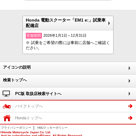
Honda 電動スクーター「EM1 e:」試乗車
配備店
実施期間
2026年1月1日～12月31日
※ 試乗をご希望の際には事前に店舗へご確認く
ださい。
アイコンの説明
検索トップへ
PC版 取扱店検索サイトへ
バイクトップへ
Hondaトップへ
プライバシーポリシー
HMJクッキーポリシー
©Honda Motorcycle Japan Co. Ltd.
And its subsidiarles and affiliates. All Rights Reserved.