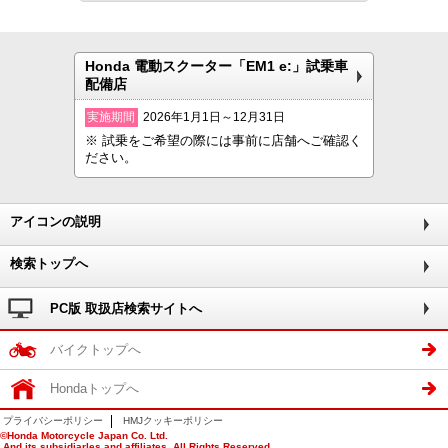
Honda 電動スクーター「EM1 e:」試乗車
配備店
実施期間
2026年1月1日～12月31日
※ 試乗をご希望の際には事前に店舗へご確認く
ださい。
アイコンの説明
検索トップへ
PC版 取扱店検索サイトへ
バイクトップへ
Hondaトップへ
プライバシーポリシー
HMJクッキーポリシー
©Honda Motorcycle Japan Co. Ltd.
And its subsidiarles and affiliates. All Rights Reserved.