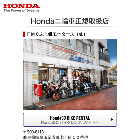
ＦＭＣふじ鎌モータース（株）
〒500-8113
岐阜県岐阜市金園町七丁目１０番地