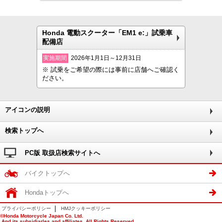
Honda 電動スクーター「EM1 e:」試乗車
配備店
実施期間
2026年1月1日～12月31日
※ 試乗をご希望の際には事前に店舗へご確認く
ださい。
アイコンの説明
検索トップへ
PC版 取扱店検索サイトへ
バイクトップへ
Hondaトップへ
プライバシーポリシー
HMJクッキーポリシー
©Honda Motorcycle Japan Co. Ltd.
And its subsidiarles and affiliates. All Rights Reserved.